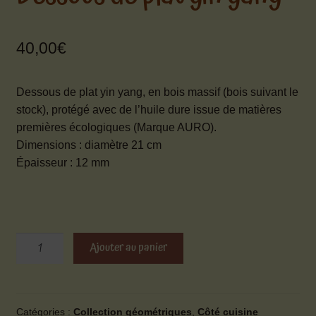
Mon compte
Ouvrir
40,00
€
Contact
le
menu
Dessous de plat yin yang, en bois massif (bois suivant le
enfant
stock), protégé avec de l’huile dure issue de matières
premières écologiques (Marque AURO).
Dimensions : diamètre 21 cm
Épaisseur : 12 mm
quantité
Ajouter au panier
de
Dessous
de
plat
Catégories :
Collection géométriques
,
Côté cuisine