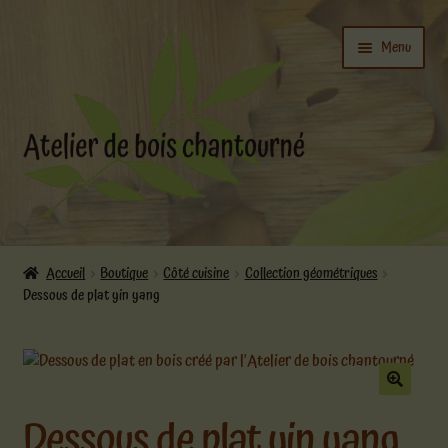
Aller
Aller
Menu
à
au
la
contenu
navigation
Ouvrir
L’atelier
le
Accueil
Boutique
Côté cuisine
Collection géométriques
menu
Dessous de plat yin yang
Ouvrir
enfant
Boutique
le
menu
enfant
Actualités
Dessous de plat yin yang