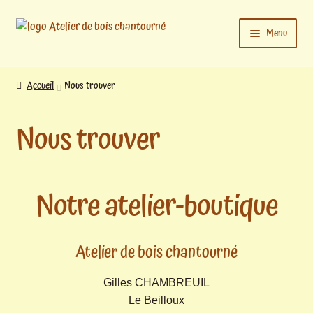
Aller
Aller
Menu
à
au
la
contenu
Ouvrir
L’atelier
navigation
le
Accueil
Nous trouver
menu
Ouvrir
enfant
Boutique
Nous trouver
le
menu
enfant
Actualités
Notre atelier-boutique
Mon compte
Atelier de bois chantourné
Ouvrir
Contact
le
menu
Gilles CHAMBREUIL
enfant
Le Beilloux