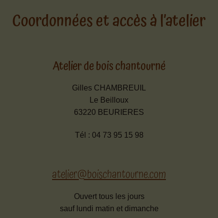
Mon compte
Coordonnées et accès à l’atelier
Ouvrir
Contact
le
menu
Atelier de bois chantourné
Contact
enfant
Accès
Gilles CHAMBREUIL
Le Beilloux
Nos réseaux
63220 BEURIERES
La région
Tél : 04 73 95 15 98
atelier@boischantourne.com
Ouvert tous les jours
sauf lundi matin et dimanche