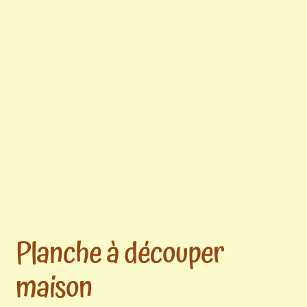
Mon compte
Ouvrir
Contact
le
menu
enfant
Planche à découper
maison