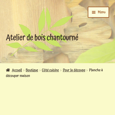
Aller
Aller
Menu
à
au
la
contenu
navigation
Ouvrir
L’atelier
le
Accueil
Boutique
Côté cuisine
Pour la découpe
Planche à
menu
découper maison
Ouvrir
enfant
Boutique
le
menu
enfant
Actualités