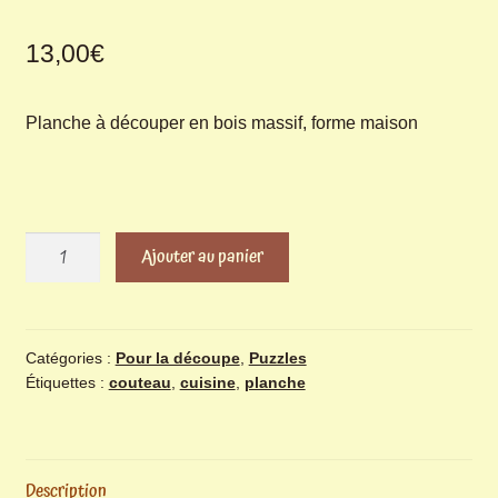
13,00
€
Planche à découper en bois massif, forme maison
quantité
Ajouter au panier
de
Planche
à
découper
Catégories :
Pour la découpe
,
Puzzles
Étiquettes :
couteau
,
cuisine
,
planche
maison
Description