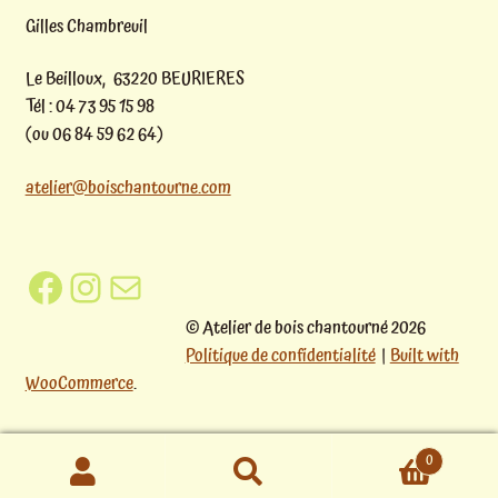
Gilles Chambreuil
Le Beilloux, 63220 BEURIERES
Tél : 04 73 95 15 98
(ou 06 84 59 62 64)
atelier@boischantourne.com
Facebook
Instagram
E-mail
© Atelier de bois chantourné 2026
Politique de confidentialité
Built with
WooCommerce
.
0
Recherche
Recherche