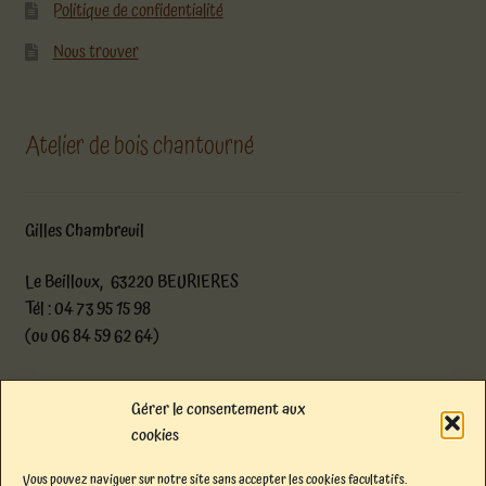
Politique de confidentialité
Nous trouver
Atelier de bois chantourné
Gilles Chambreuil
Le Beilloux, 63220 BEURIERES
Tél : 04 73 95 15 98
(ou 06 84 59 62 64)
atelier@boischantourne.com
Gérer le consentement aux
cookies
Facebook
Instagram
E-mail
Vous pouvez naviguer sur notre site sans accepter les cookies facultatifs.