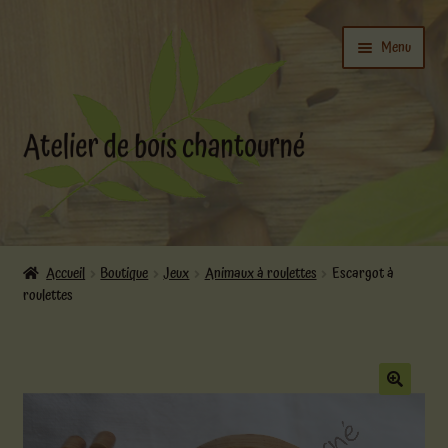
Aller
Aller
Menu
à
au
la
contenu
navigation
Ouvrir
L’atelier
le
Accueil
Boutique
Jeux
Animaux à roulettes
Escargot à
menu
roulettes
Ouvrir
enfant
Boutique
le
menu
enfant
Actualités