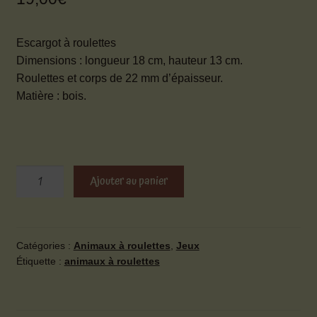
Escargot à roulettes
Dimensions : longueur 18 cm, hauteur 13 cm.
Roulettes et corps de 22 mm d’épaisseur.
Matière : bois.
quantité
Ajouter au panier
de
Escargot
à
roulettes
Catégories :
Animaux à roulettes
,
Jeux
Étiquette :
animaux à roulettes