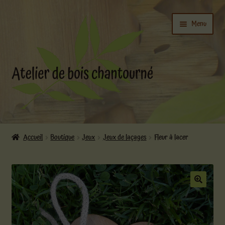
Aller
Aller
Menu
à
au
la
contenu
navigation
Ouvrir
L’atelier
le
Accueil
Boutique
Jeux
Jeux de laçages
Fleur à lacer
menu
Ouvrir
enfant
Boutique
le
menu
enfant
Actualités