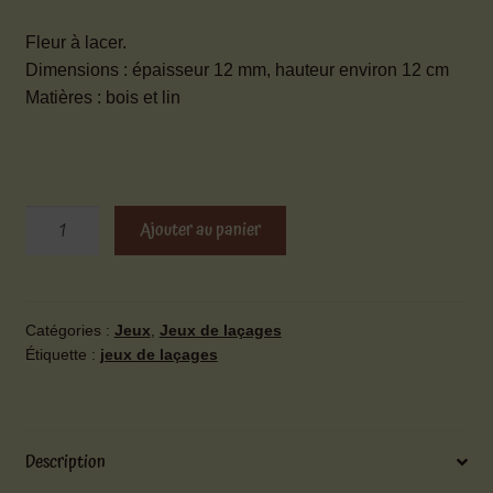
Fleur à lacer.
Dimensions : épaisseur 12 mm, hauteur environ 12 cm
Matières : bois et lin
quantité
Ajouter au panier
de
Fleur
à
lacer
Catégories :
Jeux
,
Jeux de laçages
Étiquette :
jeux de laçages
Description