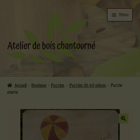
Aller
Aller
Menu
à
au
la
contenu
navigation
Ouvrir
L’atelier
le
Accueil
Boutique
Puzzles
Puzzles 20-40 pièces
Puzzle
menu
otarie
Ouvrir
enfant
Boutique
le
menu
enfant
Actualités