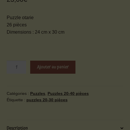
Puzzle otarie
26 pièces
Dimensions : 24 cm x 30 cm
quantité
Ajouter au panier
de
Puzzle
otarie
Catégories :
Puzzles
,
Puzzles 20-40 pièces
Étiquette :
puzzles 20-30 pièces
Description