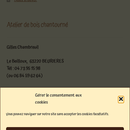
Atelier de bois chantourné
Gilles Chambreuil
Le Beilloux, 63220 BEURIERES
Tél : 04 73 95 15 98
(ou 06 84 59 62 64)
atelier@boischantourne.com
Gérer le consentement aux
cookies
Facebook
Instagram
E-mail
Vous pouvez naviguer sur notre site sans accepter les cookies facultatifs.
© Atelier de bois chantourné 2026