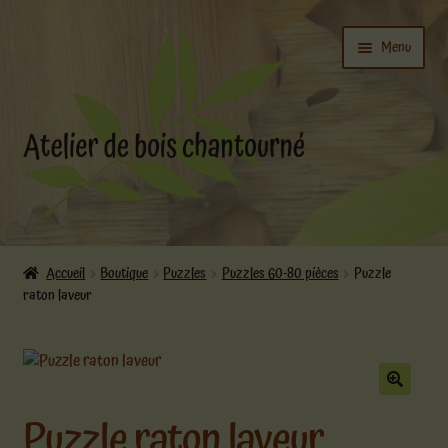
Aller
Aller
Menu
à
au
la
contenu
navigation
Ouvrir
L’atelier
le
Accueil
Boutique
Puzzles
Puzzles 60-80 pièces
Puzzle
menu
raton laveur
Ouvrir
enfant
Boutique
le
menu
enfant
Actualités
Puzzle raton laveur