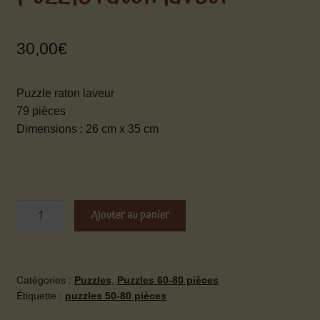
Mon compte
Ouvrir
30,00
€
Contact
le
menu
Puzzle raton laveur
enfant
79 pièces
Dimensions : 26 cm x 35 cm
quantité
Ajouter au panier
de
Puzzle
raton
laveur
Catégories :
Puzzles
,
Puzzles 60-80 pièces
Étiquette :
puzzles 50-80 pièces