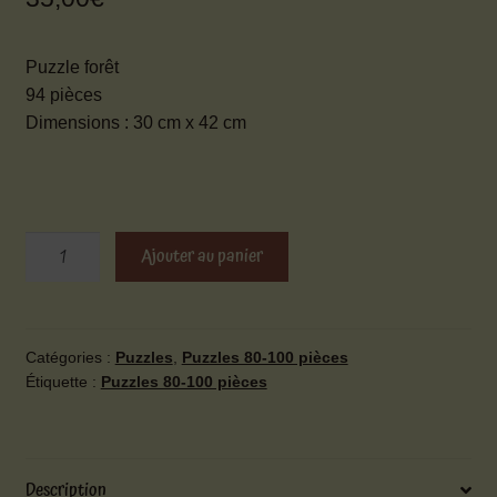
Puzzle forêt
94 pièces
Dimensions : 30 cm x 42 cm
quantité
Ajouter au panier
de
Puzzle
forêt
Catégories :
Puzzles
,
Puzzles 80-100 pièces
Étiquette :
Puzzles 80-100 pièces
Description