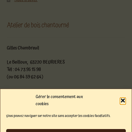
Atelier de bois chantourné
Gilles Chambreuil
Le Beilloux, 63220 BEURIERES
Tél : 04 73 95 15 98
(ou 06 84 59 62 64)
atelier@boischantourne.com
Gérer le consentement aux
cookies
Facebook
Instagram
E-mail
Vous pouvez naviguer sur notre site sans accepter les cookies facultatifs.
© Atelier de bois chantourné 2026