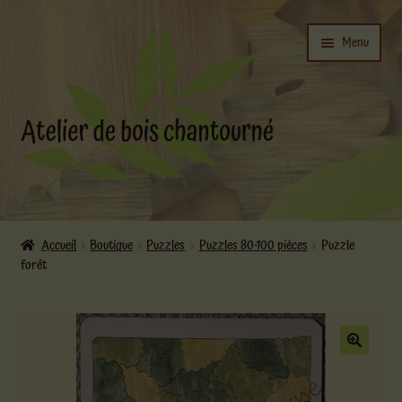
Aller
Aller
Menu
à
au
la
contenu
navigation
Ouvrir
L’atelier
le
Accueil
Boutique
Puzzles
Puzzles 80-100 pièces
Puzzle
menu
forêt
Ouvrir
enfant
Boutique
le
menu
enfant
Actualités