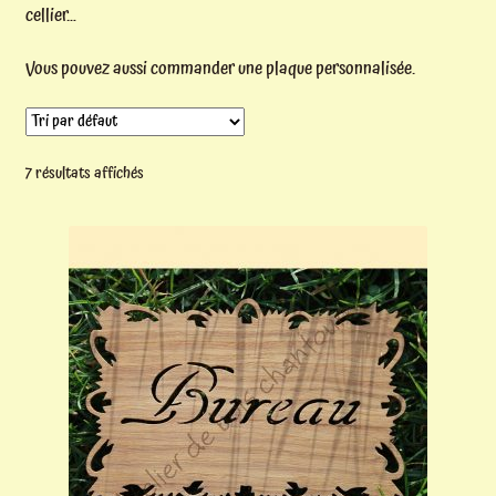
Mon compte
cellier…
Ouvrir
Vous pouvez aussi commander une plaque personnalisée.
Contact
le
menu
enfant
7 résultats affichés