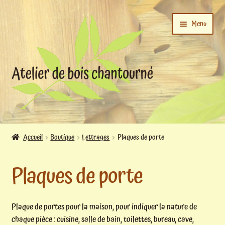
Aller
Aller
Menu
à
au
la
contenu
navigation
Ouvrir
L’atelier
le
Accueil
Boutique
Lettrages
Plaques de porte
menu
Ouvrir
enfant
Boutique
Plaques de porte
le
menu
enfant
Actualités
Plaque de portes pour la maison, pour indiquer la nature de
chaque pièce : cuisine, salle de bain, toilettes, bureau, cave,