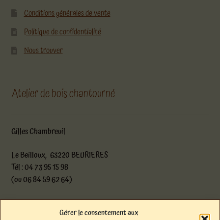
Conditions générales de vente
Politique de confidentialité
Nous trouver
Atelier de bois chantourné
Gilles Chambreuil
Le Beilloux, 63220 BEURIERES
Tél : 04 73 95 15 98
(ou 06 84 59 62 64)
atelier@boischantourne.com
Gérer le consentement aux