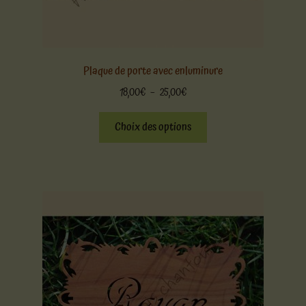
Plaque de porte avec enluminure
Plage
18,00
€
–
25,00
€
de
Ce
prix :
Choix des options
produit
18,00€
a
à
plusieurs
25,00€
variations.
Les
options
peuvent
être
choisies
sur