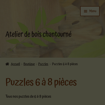
Aller
Aller
Menu
à
au
la
contenu
navigation
Ouvrir
L’atelier
le
Accueil
Boutique
Puzzles
Puzzles 6 à 8 pièces
menu
Ouvrir
enfant
Boutique
Puzzles 6 à 8 pièces
le
menu
enfant
Actualités
Tous nos puzzles de 6 à 8 pièces