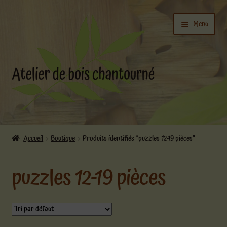
Aller
Aller
Menu
à
au
la
contenu
navigation
Ouvrir
L’atelier
le
Accueil
Boutique
Produits identifiés “puzzles 12-19 pièces”
menu
Ouvrir
enfant
Boutique
puzzles 12-19 pièces
le
menu
enfant
Actualités