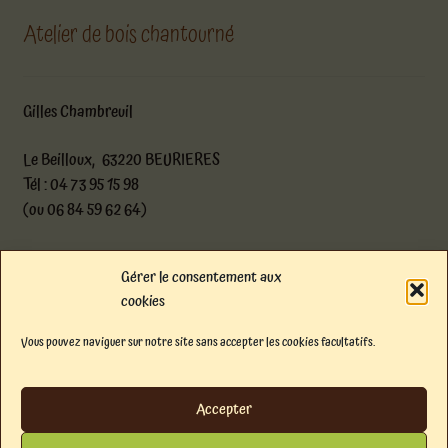
Atelier de bois chantourné
Gilles Chambreuil
Le Beilloux, 63220 BEURIERES
Tél : 04 73 95 15 98
(ou 06 84 59 62 64)
atelier@boischantourne.com
Gérer le consentement aux
cookies
Facebook
Instagram
E-mail
Vous pouvez naviguer sur notre site sans accepter les cookies facultatifs.
© Atelier de bois chantourné 2026
Politique de confidentialité
Built with
Accepter
WooCommerce
.