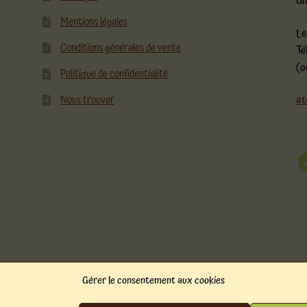
Gi
Mentions légales
Le
Conditions générales de vente
Té
(o
Politique de confidentialité
Nous trouver
at
F
Gérer le consentement aux cookies
mmerce
.