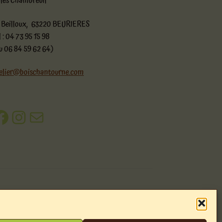
lles Chambreuil
 Beilloux, 63220 BEURIERES
l : 04 73 95 15 98
u 06 84 59 62 64)
elier@boischantourne.com
acebook
Instagram
E-mail