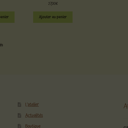
27,00
€
panier
Ajouter au panier
hés
L’atelier
A
Actualités
Boutique