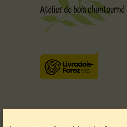
© Atelier de bois chantourné 2026
Politique de confidentialité
Built with WooCo