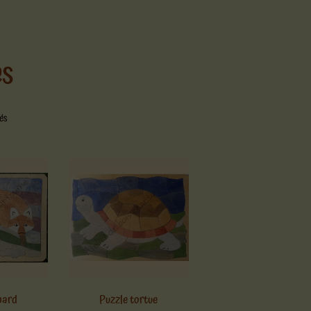
es
hés
nard
Puzzle tortue