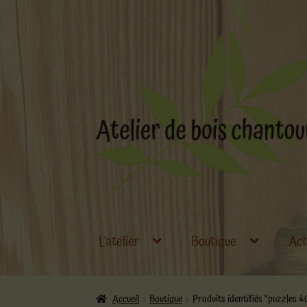
Aller
Aller
à
au
la
contenu
navigation
L’atelier
Boutique
Act
Accueil
Boutique
Produits identifiés “puzzles 4