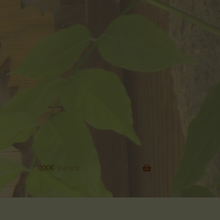
0,00
€
0 article