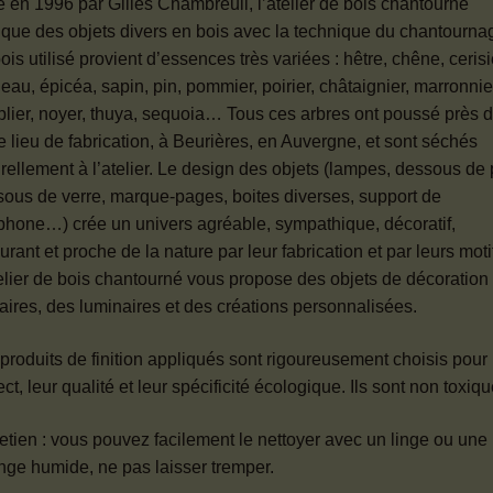
 en 1996 par Gilles Chambreuil, l’atelier de bois chantourné
ique des objets divers en bois avec la technique du chantourna
ois utilisé provient d’essences très variées : hêtre, chêne, cerisi
eau, épicéa, sapin, pin, pommier, poirier, châtaignier, marronnie
lier, noyer, thuya, sequoia… Tous ces arbres ont poussé près 
e lieu de fabrication, à Beurières, en Auvergne, et sont séchés
rellement à l’atelier. Le design des objets (lampes, dessous de p
ous de verre, marque-pages, boites diverses, support de
phone…) crée un univers agréable, sympathique, décoratif,
urant et proche de la nature par leur fabrication et par leurs moti
elier de bois chantourné vous propose des objets de décoration 
itaires, des luminaires et des créations personnalisées.
produits de finition appliqués sont rigoureusement choisis pour 
ct, leur qualité et leur spécificité écologique. Ils sont non toxiqu
etien : vous pouvez facilement le nettoyer avec un linge ou une
ge humide, ne pas laisser tremper.