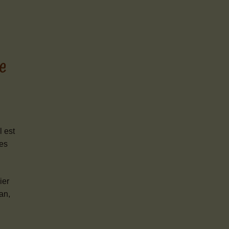
le
 est
es
ier
an,