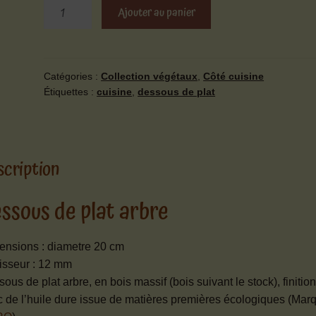
quantité
Ajouter au panier
de
Dessous
de
plat
Catégories :
Collection végétaux
,
Côté cuisine
Étiquettes :
cuisine
,
dessous de plat
arbre
scription
ssous de plat arbre
ensions : diametre 20 cm
isseur : 12 mm
ous de plat arbre, en bois massif (bois suivant le stock), finition
 de l’huile dure issue de matières premières écologiques (Mar