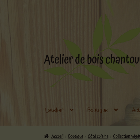
Aller
Aller
à
au
la
contenu
navigation
L’atelier
Boutique
Act
Accueil
Boutique
Côté cuisine
Collection végé