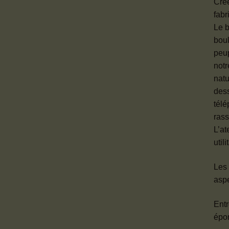
Créé
fabr
Le b
boul
peup
notr
natu
dess
télé
rass
L’at
util
Les 
aspe
Entr
épon