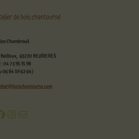
telier de bois chantourné
lles Chambreuil
 Beilloux, 63220 BEURIERES
l : 04 73 95 15 98
u 06 84 59 62 64)
elier@boischantourne.com
acebook
Instagram
E-mail