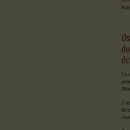
AU
Bois
Us
du
éc
Ce 
prot
(Ma
C’es
de b
chan