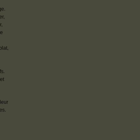
ge.
er,
r,
de
lat,
fs.
et
leur
es.