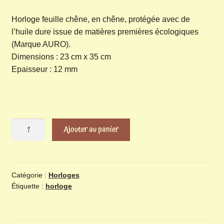
Horloge feuille chêne, en chêne, protégée avec de
l’huile dure issue de matières premières écologiques
(Marque AURO).
Dimensions : 23 cm x 35 cm
Epaisseur : 12 mm
quantité
Ajouter au panier
de
Horloge
feuille
de
Catégorie :
Horloges
Étiquette :
horloge
chêne