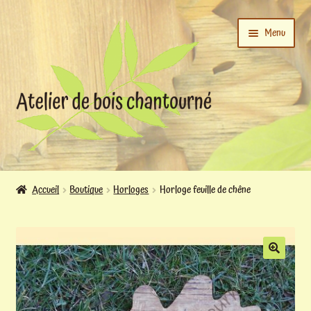
Aller
Aller
Menu
à
au
la
contenu
navigation
Ouvrir
L’atelier
le
Accueil
Boutique
Horloges
Horloge feuille de chêne
menu
Ouvrir
enfant
Boutique
le
menu
enfant
Actualités
🔍