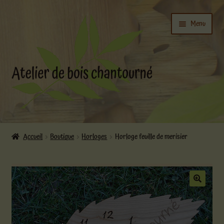
Aller
Aller
Menu
à
au
la
contenu
navigation
Ouvrir
L’atelier
le
Accueil
Boutique
Horloges
Horloge feuille de merisier
menu
Ouvrir
enfant
Boutique
le
menu
enfant
Actualités