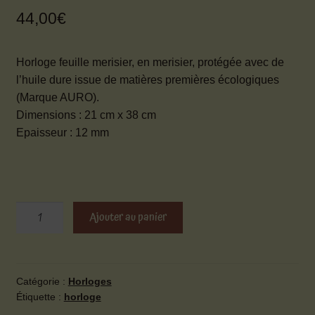
44,00
€
Horloge feuille merisier, en merisier, protégée avec de
l’huile dure issue de matières premières écologiques
(Marque AURO).
Dimensions : 21 cm x 38 cm
Epaisseur : 12 mm
quantité
Ajouter au panier
de
Horloge
feuille
de
Catégorie :
Horloges
Étiquette :
horloge
merisier