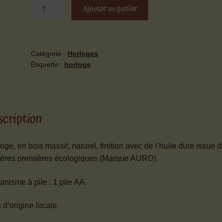
quantité
Ajouter au panier
de
Horloge
feuille
d'orme
Catégorie :
Horloges
Étiquette :
horloge
scription
oge, en bois massif, naturel, finition avec de l’huile dure issue 
ières premières écologiques (Marque AURO).
nisme à pile : 1 pile AA.
 d’origine locale