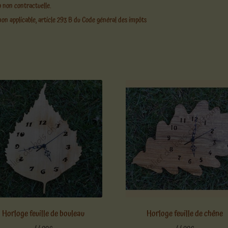
 non contractuelle.
on applicable, article 293 B du Code général des impôts
Horloge feuille de bouleau
Horloge feuille de chêne