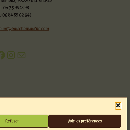
 Beilloux, 63220 BEURIERES
l : 04 73 95 15 98
u 06 84 59 62 64)
elier@boischantourne.com
acebook
Instagram
E-mail
Refuser
Voir les préférences