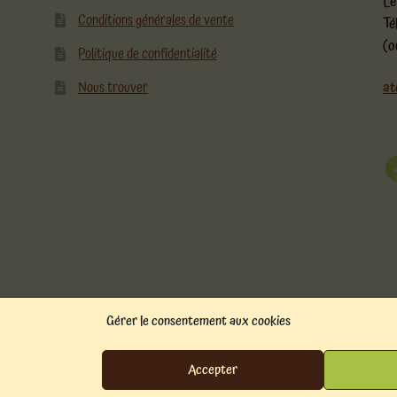
Le
Conditions générales de vente
Té
(o
Politique de confidentialité
Nous trouver
at
F
Gérer le consentement aux cookies
mmerce
.
Accepter