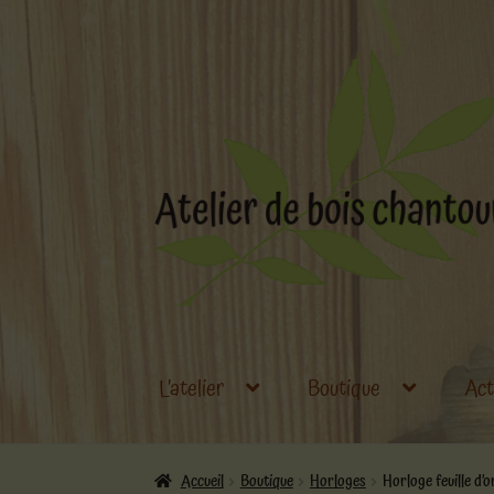
Aller
Aller
à
au
la
contenu
navigation
L’atelier
Boutique
Act
Accueil
Boutique
Horloges
Horloge feuille d’