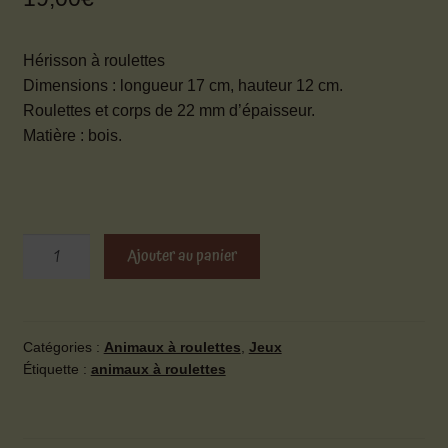
Hérisson à roulettes
Dimensions : longueur 17 cm, hauteur 12 cm.
Roulettes et corps de 22 mm d’épaisseur.
Matière : bois.
quantité
Ajouter au panier
de
Hérisson
à
roulettes
Catégories :
Animaux à roulettes
,
Jeux
Étiquette :
animaux à roulettes