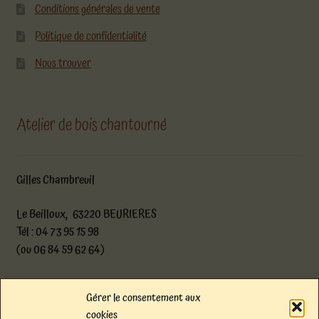
Conditions générales de vente
Politique de confidentialité
Nous trouver
Atelier de bois chantourné
Gilles Chambreuil
Le Beilloux, 63220 BEURIERES
Tél : 04 73 95 15 98
(ou 06 84 59 62 64)
atelier@boischantourne.com
Gérer le consentement aux
cookies