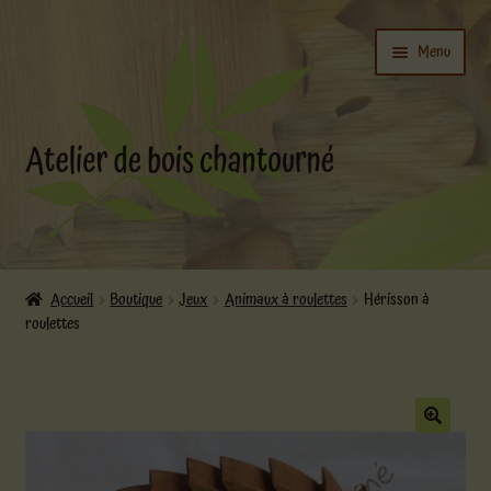
Aller
Aller
Menu
à
au
la
contenu
navigation
Ouvrir
L’atelier
le
Accueil
Boutique
Jeux
Animaux à roulettes
Hérisson à
menu
roulettes
Ouvrir
enfant
Boutique
le
menu
enfant
Actualités
🔍