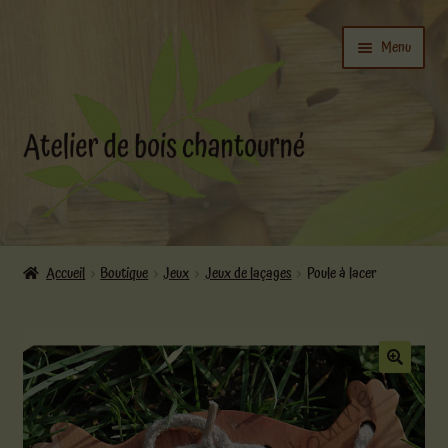
Aller
Aller
Menu
à
au
la
contenu
navigation
Ouvrir
L’atelier
le
Accueil
Boutique
Jeux
Jeux de laçages
Poule à lacer
menu
Ouvrir
enfant
Boutique
le
menu
enfant
Actualités