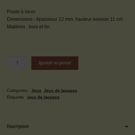
Poule à lacer.
Dimensions : épaisseur 12 mm, hauteur environ 11 cm
Matières : bois et lin
quantité
Ajouter au panier
de
Poule
à
lacer
Catégories :
Jeux
,
Jeux de laçages
Étiquette :
jeux de laçages
Description