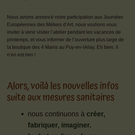
Mon compte
Ouvrir
Nous avions annoncé notre participation aux Journées
Contact
le
Européennes des Métiers d’Art, nous voulions vous
menu
inviter à venir visiter l’atelier pendant les vacances de
enfant
printemps, et vous informer de l’ouverture plus large de
la boutique des 4 Mains au Puy-en-Velay. Eh bien, il
n’en est rien !
Alors, voilà les nouvelles infos
suite aux mesures sanitaires
nous continuons à
créer,
fabriquer, imaginer
.