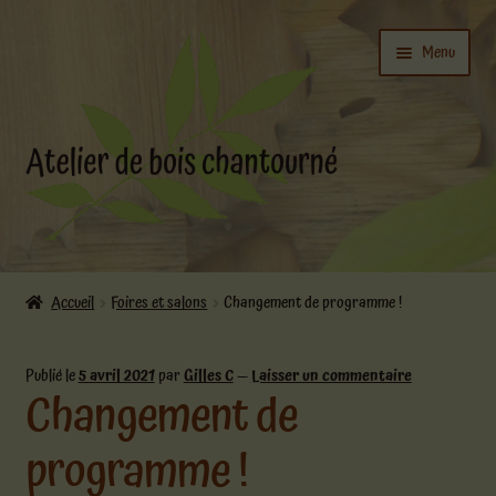
Aller
Aller
Menu
à
au
la
contenu
navigation
Ouvrir
L’atelier
le
Accueil
Foires et salons
Changement de programme !
menu
Ouvrir
enfant
Boutique
le
Publié le
5 avril 2021
par
Gilles C
—
Laisser un commentaire
Changement de
menu
enfant
Actualités
programme !