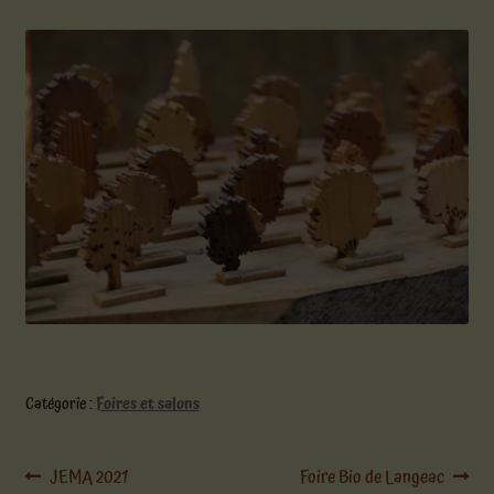
Catégorie :
Foires et salons
Navigation
Article
Article
JEMA 2021
Foire Bio de Langeac