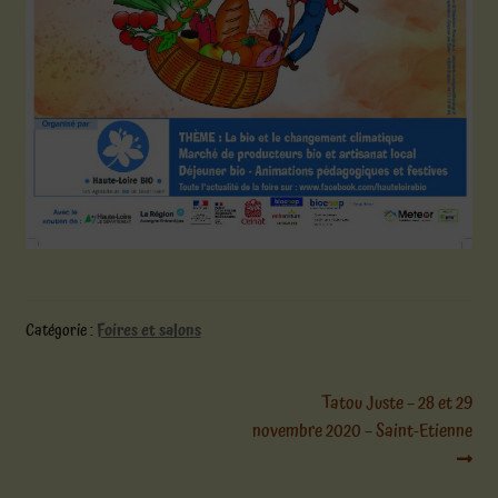
Catégorie :
Foires et salons
Navigation
Article
Tatou Juste – 28 et 29
suivant :
novembre 2020 – Saint-Etienne
de
l’article