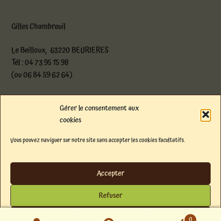
Gilles Chambreuil
Le Beilloux, 63220 BEURIERES
Tél : 04 73 95 15 98
(ou 06 84 59 62 64)
atelier@boischantourne.com
Gérer le consentement aux
cookies
Facebook
Instagram
E-mail
Vous pouvez naviguer sur notre site sans accepter les cookies facultatifs.
© Atelier de bois chantourné 2026
Politique de confidentialité
Built with
Accepter
WooCommerce
.
Refuser
Voir les préférences
0