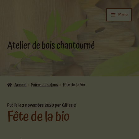
Aller
Aller
Menu
à
au
la
contenu
navigation
Ouvrir
L’atelier
le
Accueil
Foires et salons
Fête de la bio
menu
Ouvrir
enfant
Boutique
le
Publié le
3 novembre 2020
par
Gilles C
Fête de la bio
menu
enfant
Actualités