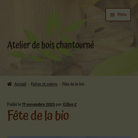
Aller
Aller
Menu
à
au
la
contenu
navigation
Ouvrir
L’atelier
le
Accueil
Foires et salons
Fête de la bio
menu
Ouvrir
enfant
Boutique
le
Publié le
11 novembre 2025
par
Gilles C
Fête de la bio
menu
enfant
Actualités