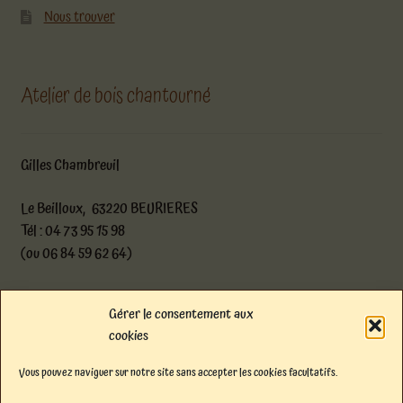
Nous trouver
Atelier de bois chantourné
Gilles Chambreuil
Le Beilloux, 63220 BEURIERES
Tél : 04 73 95 15 98
(ou 06 84 59 62 64)
atelier@boischantourne.com
Gérer le consentement aux
cookies
Facebook
Instagram
E-mail
Vous pouvez naviguer sur notre site sans accepter les cookies facultatifs.