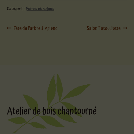
Catégorie :
Foires et salons
Navigation
Article
Article
Fête de l’arbre à Arlanc
Salon Tatou Juste
précédent :
suivant :
de
l’article