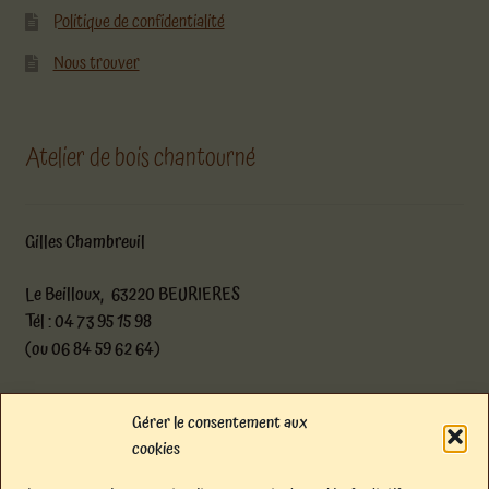
Politique de confidentialité
Nous trouver
Atelier de bois chantourné
Gilles Chambreuil
Le Beilloux, 63220 BEURIERES
Tél : 04 73 95 15 98
(ou 06 84 59 62 64)
atelier@boischantourne.com
Gérer le consentement aux
cookies