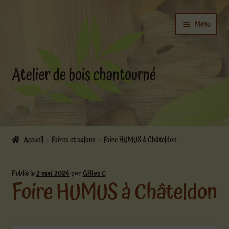
Aller
Aller
Menu
à
au
la
contenu
navigation
Ouvrir
L’atelier
le
Accueil
Foires et salons
Foire HUMUS à Châteldon
menu
Ouvrir
enfant
Boutique
le
Publié le
2 mai 2024
par
Gilles C
Foire HUMUS à Châteldon
menu
enfant
Actualités