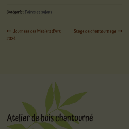
Catégorie :
Foires et salons
Navigation
Article
Article
Journées des Métiers d’Art
Stage de chantournage
précédent :
suivant :
2024
de
l’article