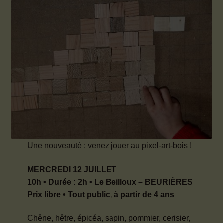
Mon compte
Ouvrir
Contact
le
menu
enfant
Une nouveauté : venez jouer au pixel-art-bois !
MERCREDI 12 JUILLET
10h • Durée : 2h • Le Beilloux – BEURIÈRES
Prix libre • Tout public, à partir de 4 ans
Chêne, hêtre, épicéa, sapin, pommier, cerisier,