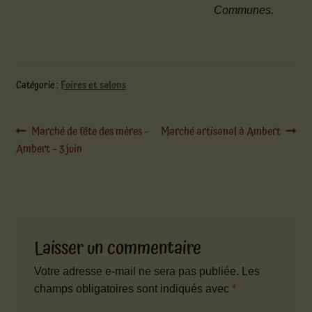
Communes.
Catégorie :
Foires et salons
Navigation
Article
Article
Marché de fête des mères –
Marché artisanal à Ambert
précédent :
suivant :
Ambert – 3 juin
de
l’article
Laisser un commentaire
Votre adresse e-mail ne sera pas publiée.
Les
champs obligatoires sont indiqués avec
*