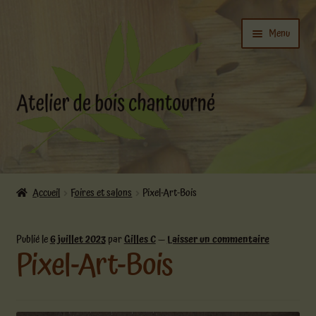
Aller
Aller
Menu
à
au
la
contenu
navigation
Ouvrir
L’atelier
le
Accueil
Foires et salons
Pixel-Art-Bois
menu
Ouvrir
enfant
Boutique
le
Publié le
6 juillet 2023
par
Gilles C
—
Laisser un commentaire
Pixel-Art-Bois
menu
enfant
Actualités