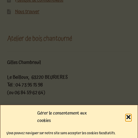
Politique de confidentialité
Nous trouver
Atelier de bois chantourné
Gilles Chambreuil
Le Beilloux, 63220 BEURIERES
Tél : 04 73 95 15 98
(ou 06 84 59 62 64)
atelier@boischantourne.com
Gérer le consentement aux
cookies
Facebook
Instagram
E-mail
Vous pouvez naviguer sur notre site sans accepter les cookies facultatifs.