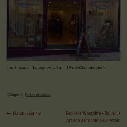
Les 4 mains – Le puy-en-velay – 19 rue Chènebouterie
Catégorie :
Foires et salons
Navigation
Article
Article
Depuis le 15 octobre – Boutique
Marchés cet été
précédent :
suivant :
Artizon à Craponne-sur-Arzon
de