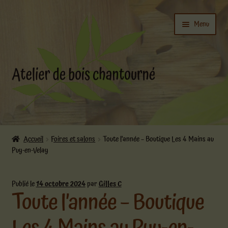
Aller
Aller
Menu
à
au
la
contenu
navigation
Ouvrir
L’atelier
le
Accueil
Foires et salons
Toute l’année – Boutique Les 4 Mains au
menu
Puy-en-Velay
Ouvrir
enfant
Boutique
le
menu
Publié le
14 octobre 2024
par
Gilles C
Toute l’année – Boutique
enfant
Actualités