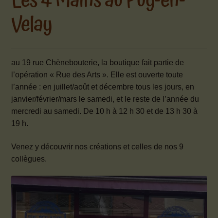
Les 4 Mains au Puy-en-
Mon compte
Velay
Ouvrir
Contact
le
menu
au 19 rue Chènebouterie, la boutique fait partie de
enfant
l’opération « Rue des Arts ». Elle est ouverte toute
l’année : en juillet/août et décembre tous les jours, en
janvier/février/mars le samedi, et le reste de l’année du
mercredi au samedi. De 10 h à 12 h 30 et de 13 h 30 à
19 h.
Venez y découvrir nos créations et celles de nos 9
collègues.