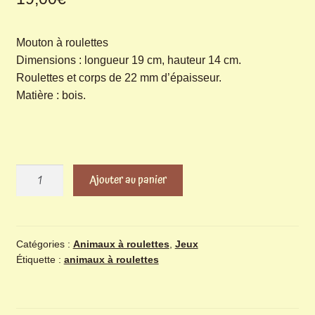
Mouton à roulettes
Dimensions : longueur 19 cm, hauteur 14 cm.
Roulettes et corps de 22 mm d’épaisseur.
Matière : bois.
quantité
Ajouter au panier
de
Mouton
à
roulettes
Catégories :
Animaux à roulettes
,
Jeux
Étiquette :
animaux à roulettes