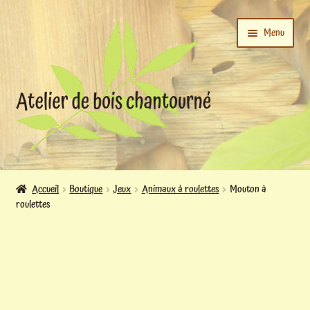
Aller
Aller
Menu
à
au
la
contenu
navigation
Ouvrir
L’atelier
le
Accueil
Boutique
Jeux
Animaux à roulettes
Mouton à
menu
roulettes
Ouvrir
enfant
Boutique
le
menu
enfant
Actualités